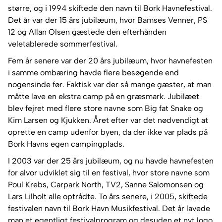
større, og i 1994 skiftede den navn til Bork Havnefestival.
Det år var der 15 års jubilæum, hvor Bamses Venner, PS
12 og Allan Olsen gæstede den efterhånden
veletablerede sommerfestival.
Fem år senere var der 20 års jubilæum, hvor havnefesten
i samme ombæring havde flere besøgende end
nogensinde før. Faktisk var der så mange gæster, at man
måtte lave en ekstra camp på en græsmark. Jubilæet
blev fejret med flere store navne som Big fat Snake og
Kim Larsen og Kjukken. Året efter var det nødvendigt at
oprette en camp udenfor byen, da der ikke var plads på
Bork Havns egen campingplads.
I 2003 var der 25 års jubilæum, og nu havde havnefesten
for alvor udviklet sig til en festival, hvor store navne som
Poul Krebs, Carpark North, TV2, Sanne Salomonsen og
Lars Lilholt alle optrådte. To års senere, i 2005, skiftede
festivalen navn til Bork Havn Musikfestival. Det år lavede
man et egentligt festivalprogram og desuden et nyt logo