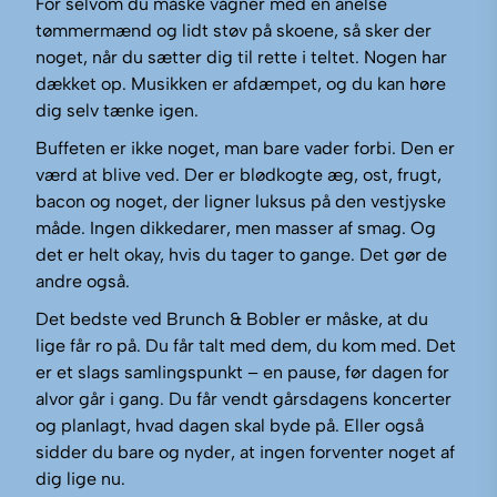
For selvom du måske vågner med en anelse
tømmermænd og lidt støv på skoene, så sker der
noget, når du sætter dig til rette i teltet. Nogen har
dækket op. Musikken er afdæmpet, og du kan høre
dig selv tænke igen.
Buffeten er ikke noget, man bare vader forbi. Den er
værd at blive ved. Der er blødkogte æg, ost, frugt,
bacon og noget, der ligner luksus på den vestjyske
måde. Ingen dikkedarer, men masser af smag. Og
det er helt okay, hvis du tager to gange. Det gør de
andre også.
Det bedste ved Brunch & Bobler er måske, at du
lige får ro på. Du får talt med dem, du kom med. Det
er et slags samlingspunkt – en pause, før dagen for
alvor går i gang. Du får vendt gårsdagens koncerter
og planlagt, hvad dagen skal byde på. Eller også
sidder du bare og nyder, at ingen forventer noget af
dig lige nu.