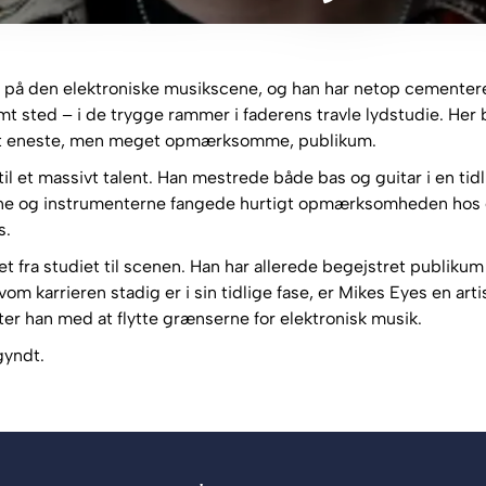
på den elektroniske musikscene, og han har netop cementeret
t sted – i de trygge rammer i faderens travle lydstudie. Her
det eneste, men meget opmærksomme, publikum.
il et massivt talent. Han mestrede både bas og guitar i en tidl
rne og instrumenterne fangede hurtigt opmærksomheden hos 
s.
kket fra studiet til scenen. Han har allerede begejstret publ
om karrieren stadig er i sin tidlige fase, er Mikes Eyes en a
tter han med at flytte grænserne for elektronisk musik.
gyndt.