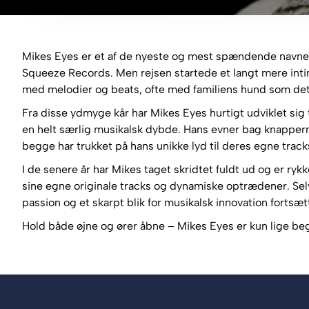
Mikes Eyes er et af de nyeste og mest spændende navne 
Squeeze Records. Men rejsen startede et langt mere intim
med melodier og beats, ofte med familiens hund som 
Fra disse ydmyge kår har Mikes Eyes hurtigt udviklet sig t
en helt særlig musikalsk dybde. Hans evner bag knappe
begge har trukket på hans unikke lyd til deres egne track
I de senere år har Mikes taget skridtet fuldt ud og er ry
sine egne originale tracks og dynamiske optrædener. Selv
passion og et skarpt blik for musikalsk innovation fortsæ
Hold både øjne og ører åbne – Mikes Eyes er kun lige be