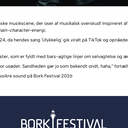
ke musikscene, der oser af musikalsk overskud! Inspireret af
ain-character
-energi.
024, da hendes sang 'Ulykkelig' gik viralt på TikTok og opnåed
ter, som er fyldt med bars-agtige linjer om selvagtelse og ær
or usødet. Sandheden gør jo som bekendt ondt, haha,” fortæll
lvsikre sound på Bork Festival 2026