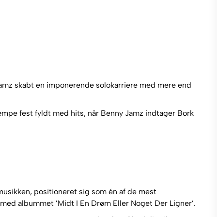
r Jamz skabt en imponerende solokarriere med mere end
æmpe fest fyldt med hits, når Benny Jamz indtager Bork
 musikken, positioneret sig som én af de mest
 med albummet ’Midt I En Drøm Eller Noget Der Ligner’.