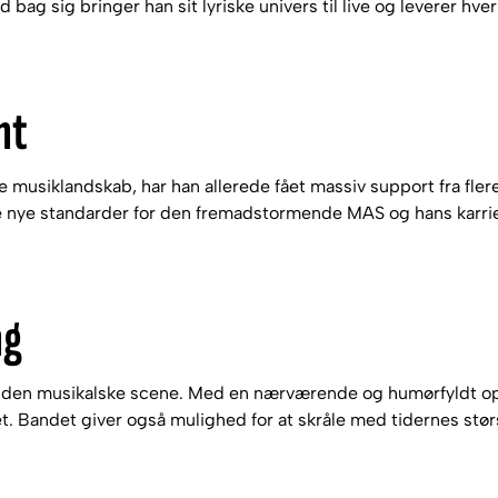
d bag sig bringer han sit lyriske univers til live og leverer hv
nt
musiklandskab, har han allerede fået massiv support fra flere a
 nye standarder for den fremadstormende MAS og hans karrier
ng
 den musikalske scene. Med en nærværende og humørfyldt optræ
oiret. Bandet giver også mulighed for at skråle med tidernes 