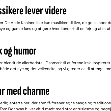
sikere lever videre
De Vilde Kaniner ikke kun musikken til live; de genskaber d
 nye og gamle fans og at gøre hver koncert til en fejring af e
ik og humor
ører blandt de allerbedste i Danmark til at forene irsk-inspir
f både det nye og det velkendte, og vi glæder os til at tage i
ur med charme
lig entertainer, der som få forener egne sange og traditionel
Tom Donovan bliver altid mødt med stor entusiasme og begej