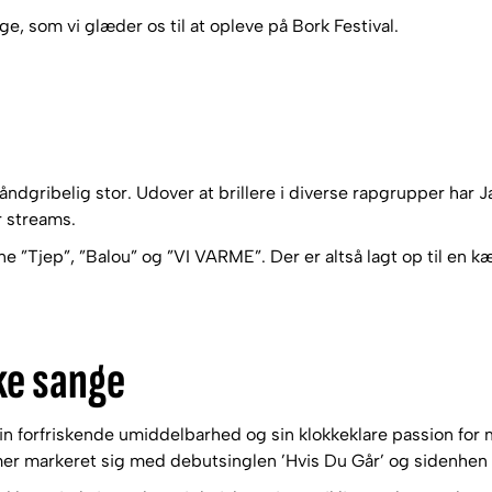
, som vi glæder os til at opleve på Bork Festival.
ndgribelig stor. Udover at brillere i diverse rapgrupper ha
r streams.
 ”Tjep”, ”Balou” og ”VI VARME”. Der er altså lagt op til en k
ke sange
 sin forfriskende umiddelbarhed og sin klokkeklare passion for
mer markeret sig med debutsinglen ’Hvis Du Går’ og sidenhen