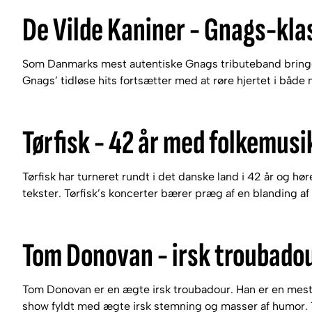
De Vilde Kaniner - Gnags-klas
Som Danmarks mest autentiske Gnags tributeband bringer 
Gnags’ tidløse hits fortsætter med at røre hjertet i både
Tørfisk - 42 år med folkemus
Tørfisk har turneret rundt i det danske land i 42 år og h
tekster. Tørfisk’s koncerter bærer præg af en blanding a
Tom Donovan - irsk troubado
Tom Donovan er en ægte irsk troubadour. Han er en mester
show fyldt med ægte irsk stemning og masser af humor. 