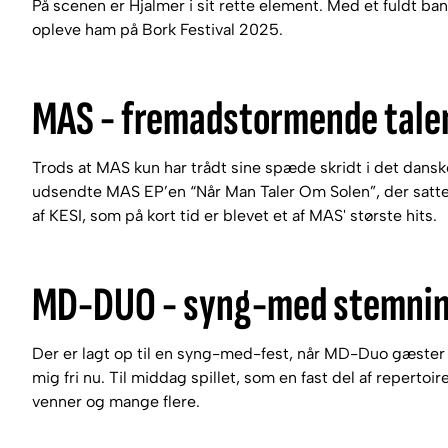
På scenen er Hjalmer i sit rette element. Med et fuldt ban
opleve ham på Bork Festival 2025.
MAS - fremadstormende tale
Trods at MAS kun har trådt sine spæde skridt i det danske 
udsendte MAS EP’en “Når Man Taler Om Solen”, der satte
af KESI, som på kort tid er blevet et af MAS' største hits.
MD-DUO - syng-med stemni
Der er lagt op til en syng-med-fest, når MD-Duo gæster
mig fri nu. Til middag spillet, som en fast del af repert
venner og mange flere.